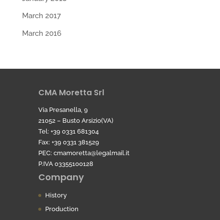
March 2017
March 2016
CMA Moretta Srl
Via Presanella, 9
21052 – Busto Arsizio(VA)
Tel: +39 0331 681304
Fax: +39 0331 381529
PEC:
cmamoretta@legalmail.it
P.IVA 03355100128
Company
History
Production