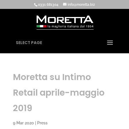
0331 681304
info@moretta.biz
SELECT PAGE
Moretta su Intimo
Retail aprile-maggio
2019
9 Mar 2020
|
Press