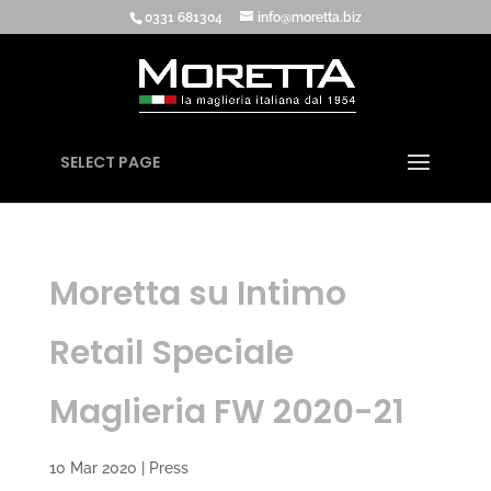
0331 681304
info@moretta.biz
SELECT PAGE
Moretta su Intimo
Retail Speciale
Maglieria FW 2020-21
10 Mar 2020
|
Press