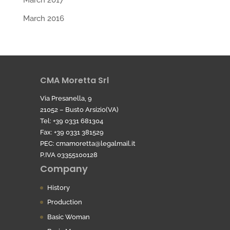
March 2017
March 2016
CMA Moretta Srl
Via Presanella, 9
21052 – Busto Arsizio(VA)
Tel: +39 0331 681304
Fax: +39 0331 381529
PEC:
cmamoretta@legalmail.it
P.IVA 03355100128
Company
History
Production
Basic Woman