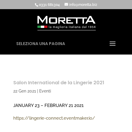
0331 681304
info@moretta.biz
SELEZIONA UNA PAGINA
Salon International de la Lingerie 2021
22 Gen 2021
|
Eventi
JANUARY 23 – FEBRUARY 21 2021
https://lingerie-connect.eventmaker.io/