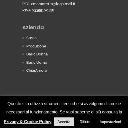
PEC:
cmamoretta@legalmail.it
P.IVA 03355100128
Azienda
Storia
Produzione
Basic Donna
Basic Uomo
ChiarAmore
Questo sito utilizza strumenti terzi che si avvalgono di cookie
necessari al funzionamento. Se vuoi saperne di più consulta la
Website realizzato da Think Srl © 2019 |
"www.thinksrl.it
Privacy & Cookie Policy
Accetta
Rifiuta
Impostazioni