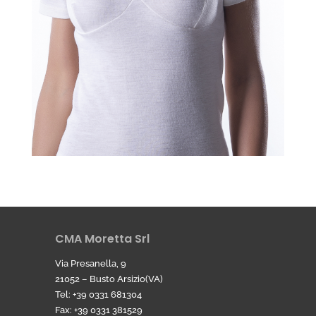
CMA Moretta Srl
Via Presanella, 9
21052 – Busto Arsizio(VA)
Tel: +39 0331 681304
Fax: +39 0331 381529