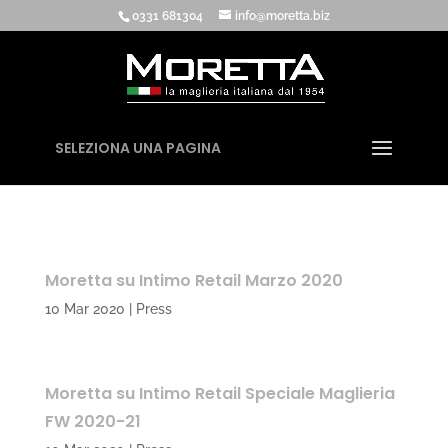
0331 681304
info@moretta.biz
SELEZIONA UNA PAGINA
Moretta su Intimo Retail Marzo 2020
10 Mar 2020
|
Press
Moretta su Intimo Retail Speciale Maglieria
FW 2020-21