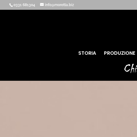
0331 681304
info@moretta.biz
STORIA
PRODUZIONE