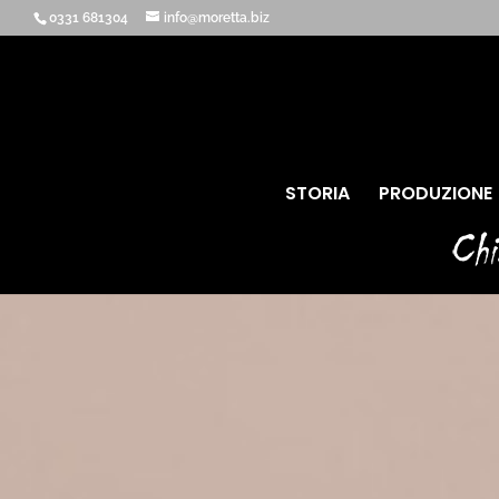
0331 681304
info@moretta.biz
STORIA
PRODUZIONE