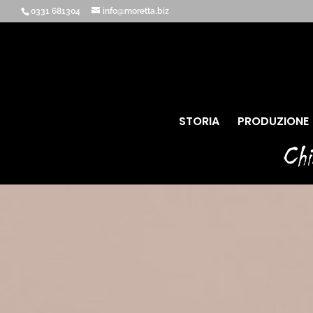
0331 681304
info@moretta.biz
STORIA
PRODUZIONE