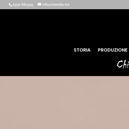
0331 681304
info@moretta.biz
STORIA
PRODUZIONE