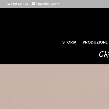
0331 681304
info@moretta.biz
STORIA
PRODUZIONE