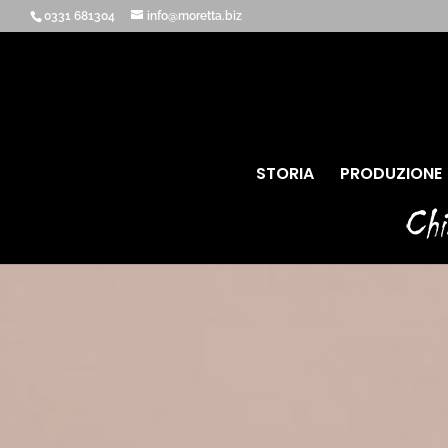
0331 681304
info@moretta.biz
STORIA
PRODUZIONE